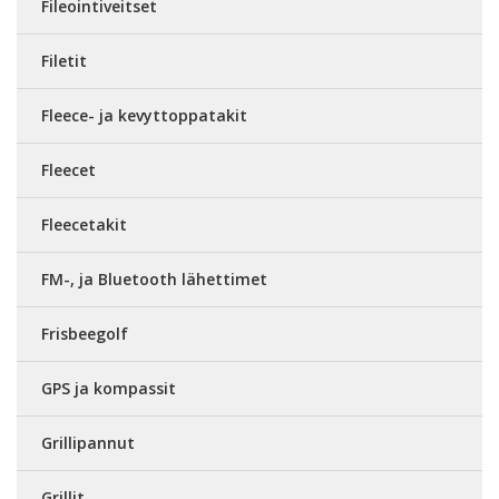
Fileointiveitset
Filetit
Fleece- ja kevyttoppatakit
Fleecet
Fleecetakit
FM-, ja Bluetooth lähettimet
Frisbeegolf
GPS ja kompassit
Grillipannut
Grillit