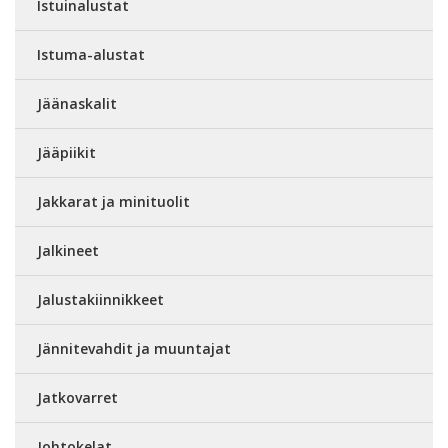
Istuinalustat
Istuma-alustat
Jäänaskalit
Jääpiikit
Jakkarat ja minituolit
Jalkineet
Jalustakiinnikkeet
Jännitevahdit ja muuntajat
Jatkovarret
Johtokelat