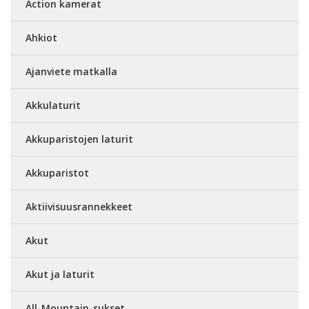
Action kamerat
Ahkiot
Ajanviete matkalla
Akkulaturit
Akkuparistojen laturit
Akkuparistot
Aktiivisuusrannekkeet
Akut
Akut ja laturit
All-Mountain-sukset