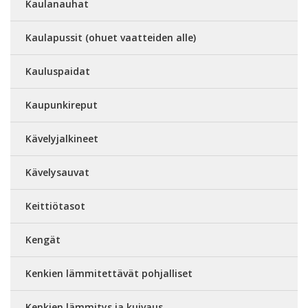
Kaulanauhat
Kaulapussit (ohuet vaatteiden alle)
Kauluspaidat
Kaupunkireput
Kävelyjalkineet
Kävelysauvat
Keittiötasot
Kengät
Kenkien lämmitettävät pohjalliset
Kenkien lämmitys ja kuivaus