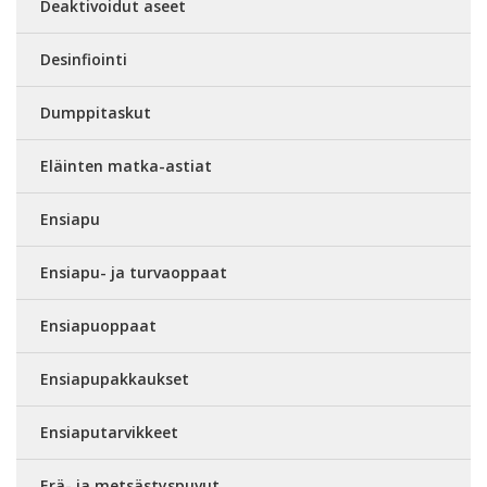
Deaktivoidut aseet
Desinfiointi
Dumppitaskut
Eläinten matka-astiat
Ensiapu
Ensiapu- ja turvaoppaat
Ensiapuoppaat
Ensiapupakkaukset
Ensiaputarvikkeet
Erä- ja metsästyspuvut