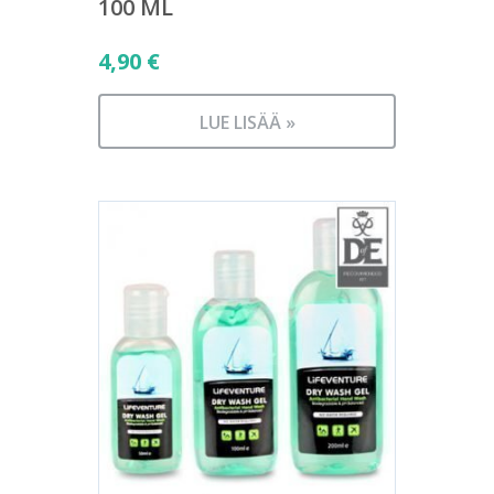
100 ML
4,90
€
LUE LISÄÄ »