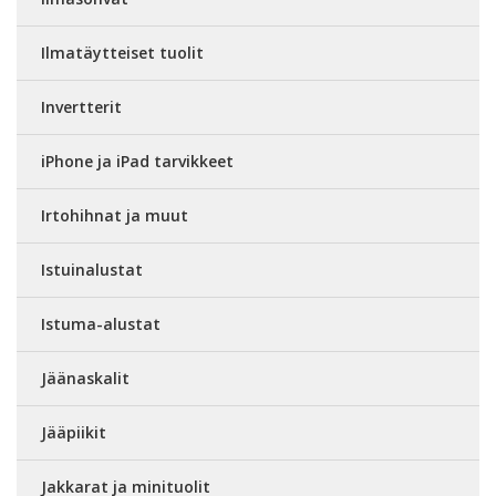
Ilmatäytteiset tuolit
Invertterit
iPhone ja iPad tarvikkeet
Irtohihnat ja muut
Istuinalustat
Istuma-alustat
Jäänaskalit
Jääpiikit
Jakkarat ja minituolit