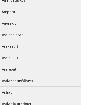
Ammustaskut
Ämpärit
Anorakit
Aseiden osat
Asekaapit
Aselaukut
Asereput
Astianpesuvälineet
Astiat
Astiat ja aterimet