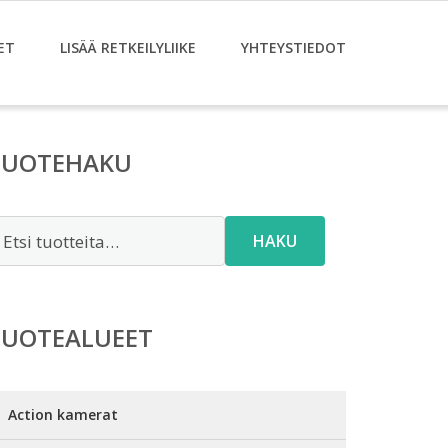
ET
LISÄÄ RETKEILYLIIKE
YHTEYSTIEDOT
TUOTEHAKU
tsi:
HAKU
TUOTEALUEET
Action kamerat