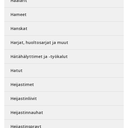
Haalarit
Hameet
Hanskat
Harjat, huoltosarjat ja muut
Hätähälyttimet ja -työkalut
Hatut
Heijastimet
Heijastinliivit
Heijastinnauhat
Heijastinsprayt