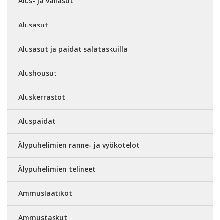
Alus- ja väliasut
Alusasut
Alusasut ja paidat salataskuilla
Alushousut
Aluskerrastot
Aluspaidat
Älypuhelimien ranne- ja vyökotelot
Älypuhelimien telineet
Ammuslaatikot
Ammustaskut