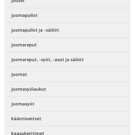
Jouset
Juomapullot
Juomapullot ja -säiliöt
Juomareput
Juomareput, -vyöt, -asut ja säiliöt
Juomat
Juomavyölaukut
Juomavyöt
Kääntöveitset
Kaasukeittimet