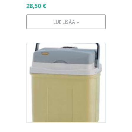
28,50
€
LUE LISÄÄ »