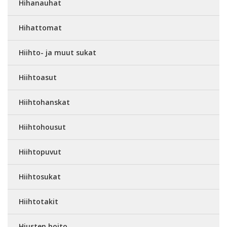
Hihanauhat
Hihattomat
Hiihto- ja muut sukat
Hiihtoasut
Hiihtohanskat
Hiihtohousut
Hiihtopuvut
Hiihtosukat
Hiihtotakit
Hiusten hoito