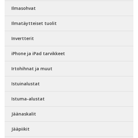
Ilmasohvat
Ilmatäytteiset tuolit
Invertterit
iPhone ja iPad tarvikkeet
Irtohihnat ja muut
Istuinalustat
Istuma-alustat
Jäänaskalit
Jääpiikit