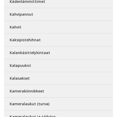
Kädenlämmittimet
Kahvipannut
Kahvit
Kaksipistehihnat
Kalankäsittelykintaat
Kalapuukot
Kalasakset
Kamerakiinnikkeet
Kameralaukut (turva)
Kameralaukut ja säilytys