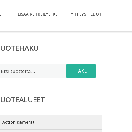
ET
LISÄÄ RETKEILYLIIKE
YHTEYSTIEDOT
TUOTEHAKU
tsi:
HAKU
TUOTEALUEET
Action kamerat