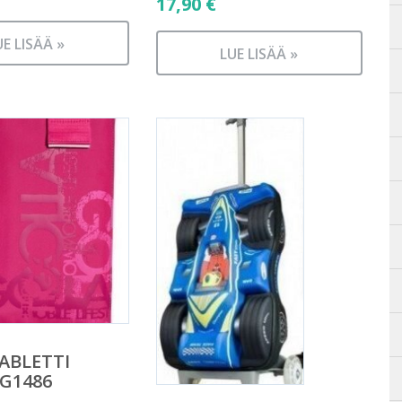
17,90
€
UE LISÄÄ »
LUE LISÄÄ »
ABLETTI
G1486