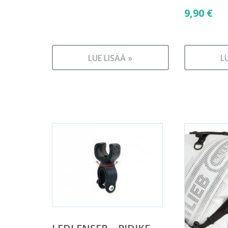
9,90
€
LUE LISÄÄ »
L