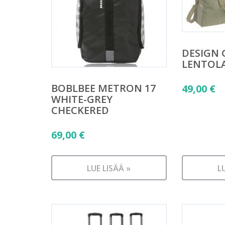
DESIGN 
LENTOL
BOBLBEE METRON 17
49,00
€
WHITE-GREY
CHECKERED
69,00
€
LUE LISÄÄ »
L