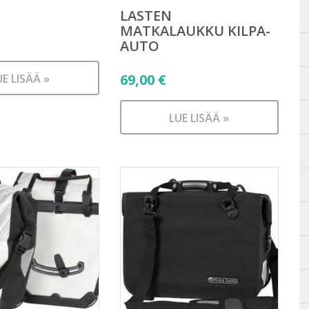
LASTEN
MATKALAUKKU KILPA-
AUTO
69,00
€
UE LISÄÄ »
LUE LISÄÄ »