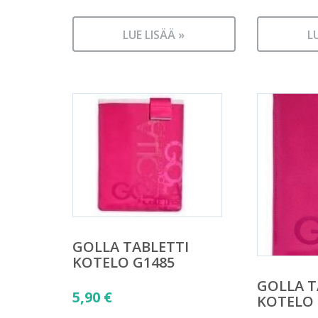
LUE LISÄÄ »
L
GOLLA TABLETTI
KOTELO G1485
GOLLA T
5,90
€
KOTELO 