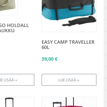
GO HOLDALL
AUKKU
EASY CAMP TRAVELLER
60L
39,00
€
UE LISÄÄ »
LUE LISÄÄ »