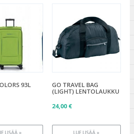
COLORS 93L
GO TRAVEL BAG
(LIGHT) LENTOLAUKKU
24,00
€
UE LISÄÄ »
LUE LISÄÄ »