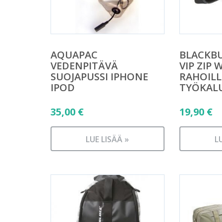
AQUAPAC
BLACKB
VEDENPITÄVÄ
VIP ZIP 
SUOJAPUSSI IPHONE
RAHOILL
IPOD
TYÖKALU
35,00
€
19,90
€
LUE LISÄÄ »
L