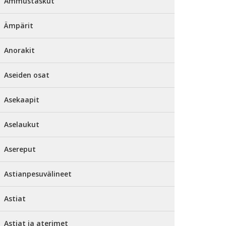
Ammustaskut
Ämpärit
Anorakit
Aseiden osat
Asekaapit
Aselaukut
Asereput
Astianpesuvälineet
Astiat
Astiat ja aterimet