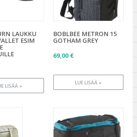
URN LAUKKU
BOBLBEE METRON 15
WALLET ESIM
GOTHAM GREY
E
ILLE
69,00
€
LUE LISÄÄ »
UE LISÄÄ »