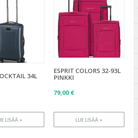
ESPRIT COLORS 32-93L
COCKTAIL 34L
PINKKI
79,00
€
UE LISÄÄ »
LUE LISÄÄ »