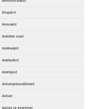
Ammustaskut
Ämpärit
Anorakit
Aseiden osat
Asekaapit
Aselaukut
Asereput
Astianpesuvälineet
Astiat
Astiat ja aterimet