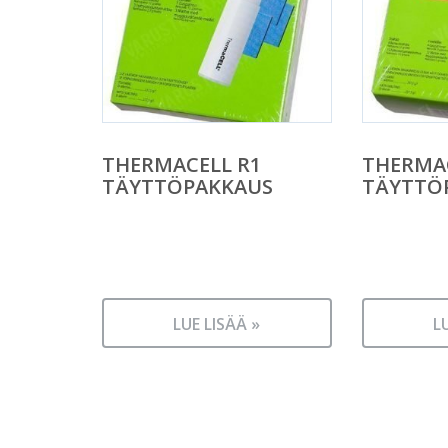
THERMACELL R1
THERMAC
TÄYTTÖPAKKAUS
TÄYTTÖ
LUE LISÄÄ »
L