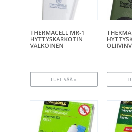
THERMACELL MR-1
THERMAC
HYTTYSKARKOTIN
HYTTYS
VALKOINEN
OLIIVIN
LUE LISÄÄ »
L