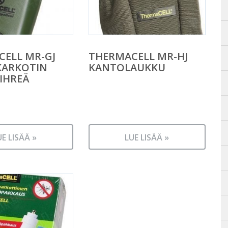
ELL MR-GJ
THERMACELL MR-HJ
KARKOTIN
KANTOLAUKKU
VIHREÄ
UE LISÄÄ »
LUE LISÄÄ »