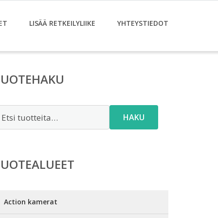
ET
LISÄÄ RETKEILYLIIKE
YHTEYSTIEDOT
TUOTEHAKU
tsi:
HAKU
TUOTEALUEET
Action kamerat