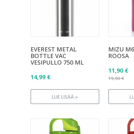
EVEREST METAL
MIZU M6
BOTTLE VAC
ROOSA
VESIPULLO 750 ML
Alkuper
11,90
€
14,99
€
hinta
19,90
€
Nykyine
oli:
hinta
19,90 €.
LUE LISÄÄ »
L
on:
11,90 €.