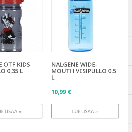
 OTF KIDS
NALGENE WIDE-
O 0,35 L
MOUTH VESIPULLO 0,5
L
10,99
€
UE LISÄÄ »
LUE LISÄÄ »