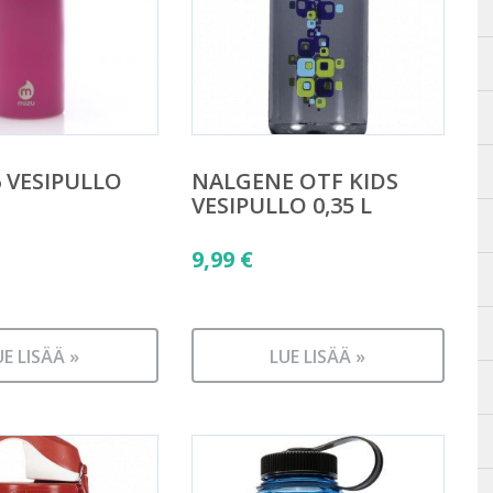
 VESIPULLO
NALGENE OTF KIDS
VESIPULLO 0,35 L
äinen
9,99
€
n
UE LISÄÄ »
LUE LISÄÄ »