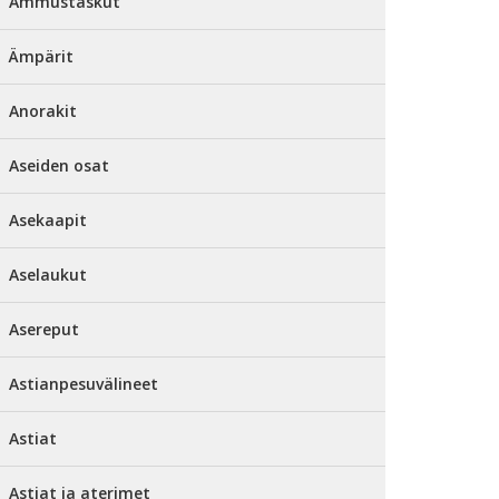
Ammustaskut
Ämpärit
Anorakit
Aseiden osat
Asekaapit
Aselaukut
Asereput
Astianpesuvälineet
Astiat
Astiat ja aterimet