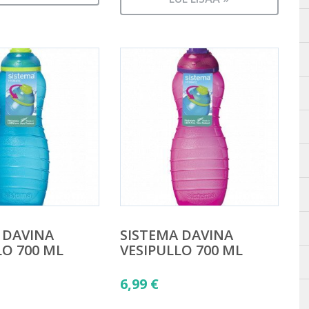
18,90 €.
on:
10,90 €.
 DAVINA
SISTEMA DAVINA
LO 700 ML
VESIPULLO 700 ML
6,99
€