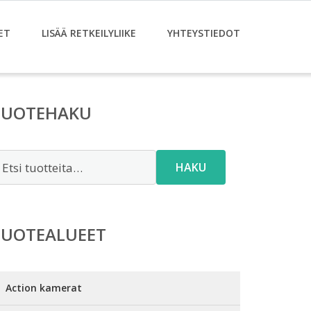
ET
LISÄÄ RETKEILYLIIKE
YHTEYSTIEDOT
TUOTEHAKU
tsi:
HAKU
TUOTEALUEET
Action kamerat