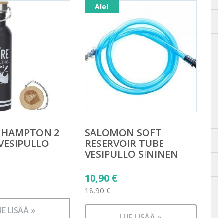
Ale!
 HAMPTON 2
SALOMON SOFT
VESIPULLO
RESERVOIR TUBE
VESIPULLO SININEN
Alkuperäinen
10,90
€
hinta
18,90
€
Nykyinen
oli:
UE LISÄÄ »
hinta
LUE LISÄÄ »