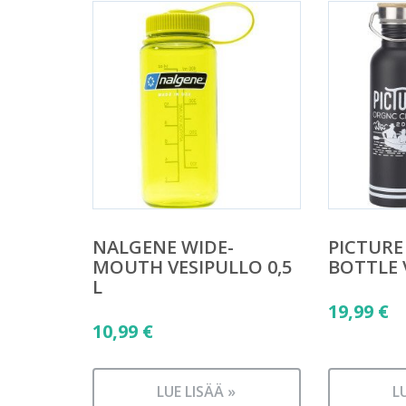
NALGENE WIDE-
PICTURE
MOUTH VESIPULLO 0,5
BOTTLE 
L
19,99
€
10,99
€
LUE LISÄÄ »
L