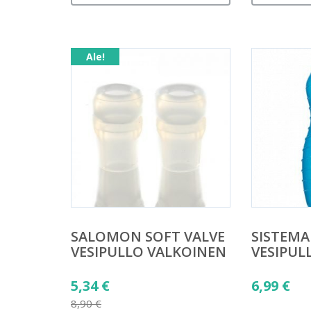
Ale!
SALOMON SOFT VALVE
SISTEMA
VESIPULLO VALKOINEN
VESIPUL
Alkuperäinen
5,34
€
6,99
€
hinta
8,90
€