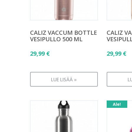
CALIZ VACCUM BOTTLE
CALIZ V
VESIPULLO 500 ML
VESIPUL
29,99
€
29,99
€
LUE LISÄÄ »
L
Ale!