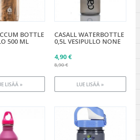
ACCUM BOTTLE
CASALL WATERBOTTLE
LO 500 ML
0,5L VESIPULLO NONE
Alkuperäinen
4,90
€
hinta
8,90
€
Nykyinen
oli:
hinta
8,90 €.
UE LISÄÄ »
LUE LISÄÄ »
on:
4,90 €.