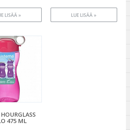
UE LISÄÄ »
LUE LISÄÄ »
A HOURGLASS
LO 475 ML