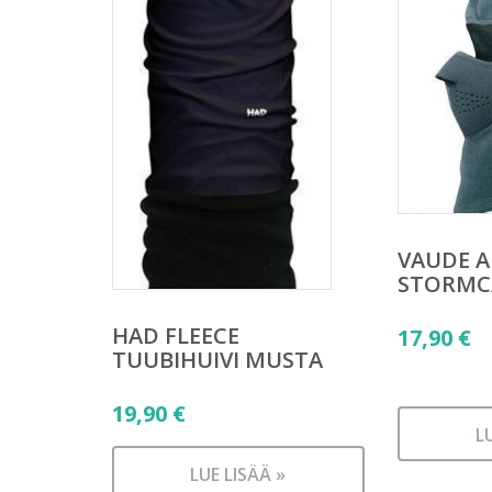
VAUDE A
STORMC
HAD FLEECE
17,90
€
TUUBIHUIVI MUSTA
19,90
€
L
LUE LISÄÄ »