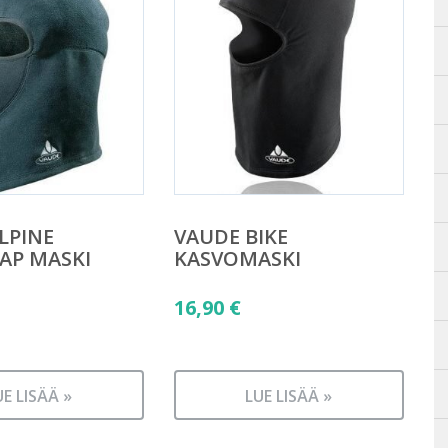
LPINE
VAUDE BIKE
AP MASKI
KASVOMASKI
16,90
€
UE LISÄÄ »
LUE LISÄÄ »