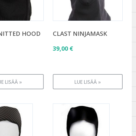
NITTED HOOD
CLAST NINJAMASK
39,00
€
UE LISÄÄ »
LUE LISÄÄ »