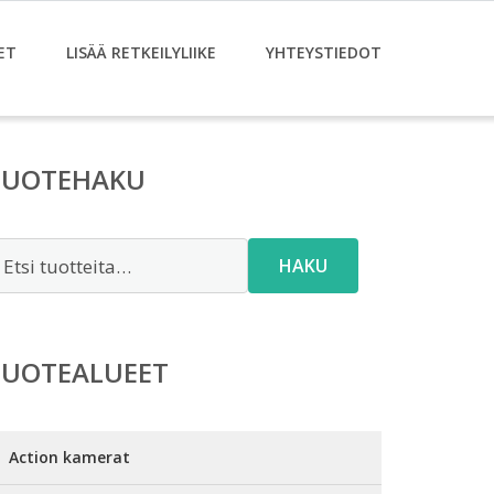
ET
LISÄÄ RETKEILYLIIKE
YHTEYSTIEDOT
TUOTEHAKU
tsi:
HAKU
TUOTEALUEET
Action kamerat