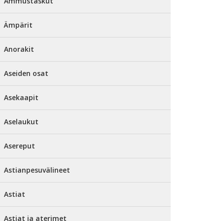
Ammustaskut
Ämpärit
Anorakit
Aseiden osat
Asekaapit
Aselaukut
Asereput
Astianpesuvälineet
Astiat
Astiat ja aterimet