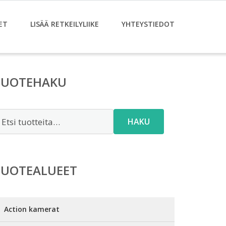
ET
LISÄÄ RETKEILYLIIKE
YHTEYSTIEDOT
TUOTEHAKU
tsi:
HAKU
TUOTEALUEET
Action kamerat