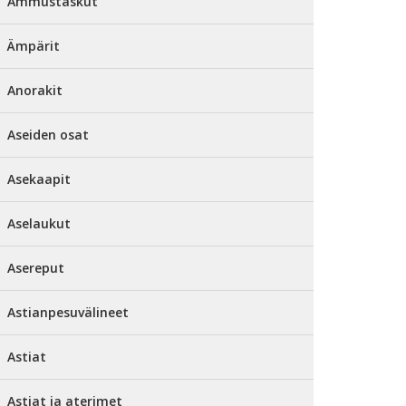
Ammustaskut
Ämpärit
Anorakit
Aseiden osat
Asekaapit
Aselaukut
Asereput
Astianpesuvälineet
Astiat
Astiat ja aterimet