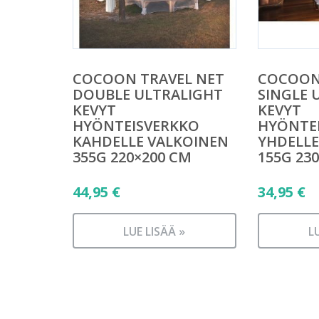
COCOON TRAVEL NET
COCOON
DOUBLE ULTRALIGHT
SINGLE 
KEVYT
KEVYT
HYÖNTEISVERKKO
HYÖNTE
KAHDELLE VALKOINEN
YHDELLE
355G 220×200 CM
155G 23
44,95
€
34,95
€
LUE LISÄÄ »
L