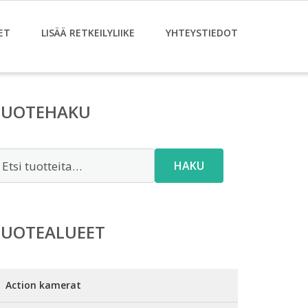
ET
LISÄÄ RETKEILYLIIKE
YHTEYSTIEDOT
TUOTEHAKU
tsi:
HAKU
TUOTEALUEET
Action kamerat