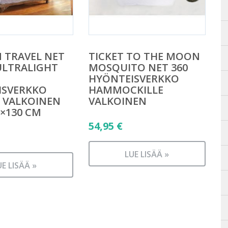
 TRAVEL NET
TICKET TO THE MOON
ULTRALIGHT
MOSQUITO NET 360
HYÖNTEISVERKKO
ISVERKKO
HAMMOCKILLE
 VALKOINEN
VALKOINEN
0×130 CM
54,95
€
LUE LISÄÄ »
UE LISÄÄ »