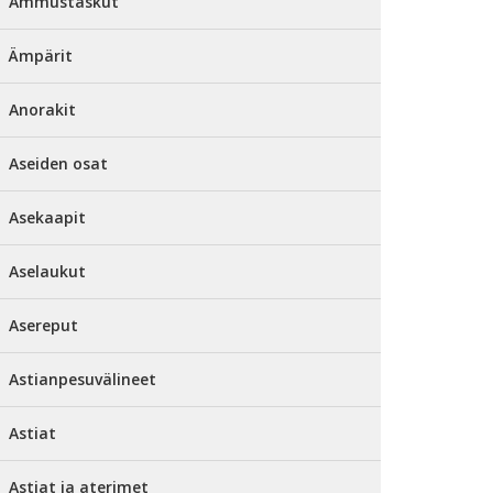
Ammustaskut
Ämpärit
Anorakit
Aseiden osat
Asekaapit
Aselaukut
Asereput
Astianpesuvälineet
Astiat
Astiat ja aterimet