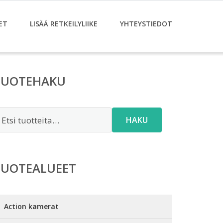
ET
LISÄÄ RETKEILYLIIKE
YHTEYSTIEDOT
TUOTEHAKU
tsi:
HAKU
TUOTEALUEET
Action kamerat