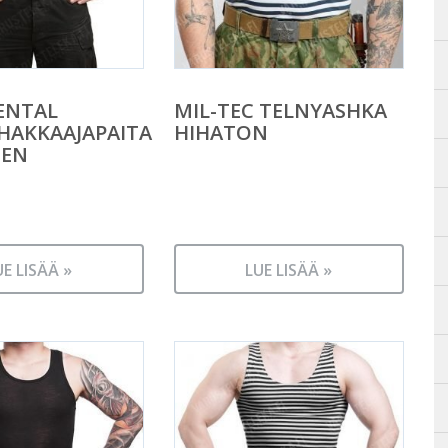
ENTAL
MIL-TEC TELNYASHKA
HAKKAAJAPAITA
HIHATON
NEN
UE LISÄÄ »
LUE LISÄÄ »