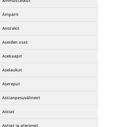
Ammustaskut
Ämpärit
Anorakit
Aseiden osat
Asekaapit
Aselaukut
Asereput
Astianpesuvälineet
Astiat
Astiat ja aterimet