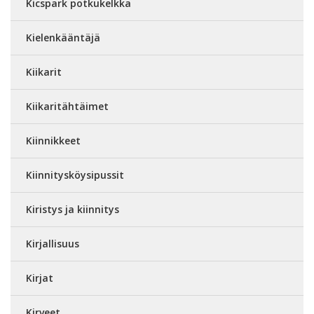
Kicspark potkukelkka
Kielenkääntäjä
Kiikarit
Kiikaritähtäimet
Kiinnikkeet
Kiinnitysköysipussit
Kiristys ja kiinnitys
Kirjallisuus
Kirjat
Kirveet