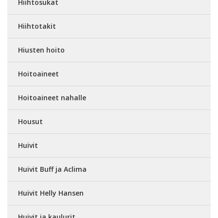
Hiihtosukat
Hiihtotakit
Hiusten hoito
Hoitoaineet
Hoitoaineet nahalle
Housut
Huivit
Huivit Buff ja Aclima
Huivit Helly Hansen
Huivit ja kaulurit