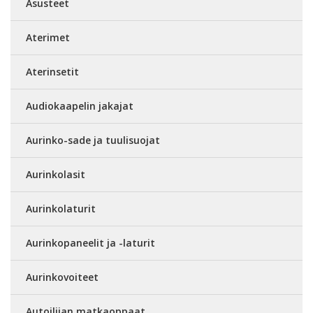
Asusteet
Aterimet
Aterinsetit
Audiokaapelin jakajat
Aurinko-sade ja tuulisuojat
Aurinkolasit
Aurinkolaturit
Aurinkopaneelit ja -laturit
Aurinkovoiteet
Autoilijan matkaoppaat