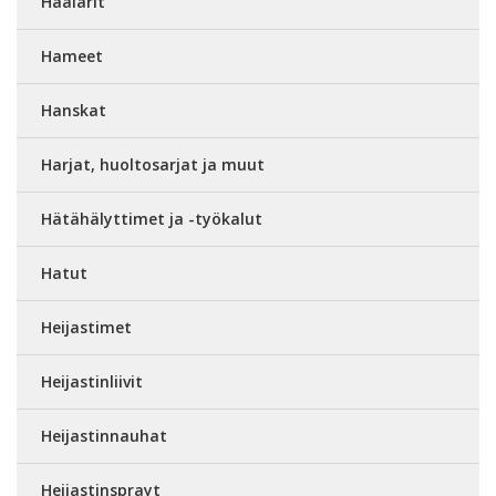
Haalarit
Hameet
Hanskat
Harjat, huoltosarjat ja muut
Hätähälyttimet ja -työkalut
Hatut
Heijastimet
Heijastinliivit
Heijastinnauhat
Heijastinsprayt