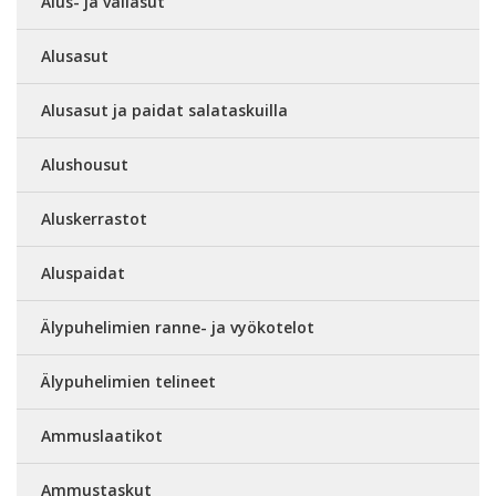
Alus- ja väliasut
Alusasut
Alusasut ja paidat salataskuilla
Alushousut
Aluskerrastot
Aluspaidat
Älypuhelimien ranne- ja vyökotelot
Älypuhelimien telineet
Ammuslaatikot
Ammustaskut