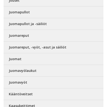
Jouset
Juomapullot
Juomapullot ja -säiliöt
Juomareput
Juomareput, -vyöt, -asut ja säiliöt
Juomat
Juomavyölaukut
Juomavyöt
Kääntöveitset
Kaasukeittimet