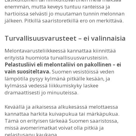
enemmän, mutta keveys tuntuu ranteissa ja
hartioissa selvästi jo muutaman tunnin melonnan
jälkeen. Pitkillä saaristoretkillä ero on merkittävä.
Turvallisuusvarusteet – ei valinnaisia
Melontavarusteliikkeessä kannattaa kiinnittää
erityistä huomiota turvallisuusvarusteisiin.
Pelastusliivi eli melontaliivi on pakollinen – ei
vain suositeltava.
Suomen vesistöissä veden
lämpötila pysyy kylmänä pitkälle kesään, ja
kylmässä vedessä liikkumiskyky laskee
dramaattisesti jo minuuteissa.
Keväällä ja aikaisessa alkukesässä melottaessa
kannattaa harkita kuivapukua tai märkäpukua.
Tämä on erityisen tärkeää Suomen saaristossa,
missä avomerimatkat voivat olla pitkiä ja
pelastusapu kaukana.