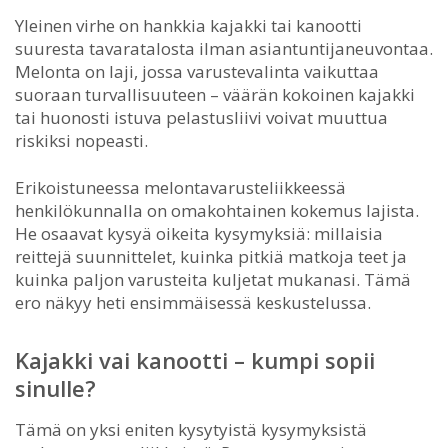
Yleinen virhe on hankkia kajakki tai kanootti
suuresta tavaratalosta ilman asiantuntijaneuvontaa.
Melonta on laji, jossa varustevalinta vaikuttaa
suoraan turvallisuuteen – väärän kokoinen kajakki
tai huonosti istuva pelastusliivi voivat muuttua
riskiksi nopeasti.
Erikoistuneessa melontavarusteliikkeessä
henkilökunnalla on omakohtainen kokemus lajista.
He osaavat kysyä oikeita kysymyksiä: millaisia
reittejä suunnittelet, kuinka pitkiä matkoja teet ja
kuinka paljon varusteita kuljetat mukanasi. Tämä
ero näkyy heti ensimmäisessä keskustelussa.
Kajakki vai kanootti – kumpi sopii
sinulle?
Tämä on yksi eniten kysytyistä kysymyksistä