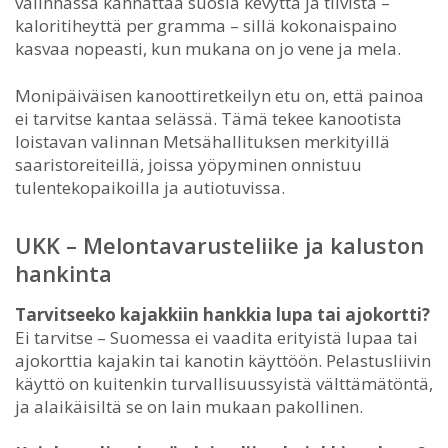
valinnassa kannattaa suosia kevyttä ja tiivistä –
kaloritiheyttä per gramma – sillä kokonaispaino
kasvaa nopeasti, kun mukana on jo vene ja mela.
Monipäiväisen kanoottiretkeilyn etu on, että painoa
ei tarvitse kantaa selässä. Tämä tekee kanootista
loistavan valinnan Metsähallituksen merkityillä
saaristoreiteillä, joissa yöpyminen onnistuu
tulentekopaikoilla ja autiotuvissa.
UKK – Melontavarusteliike ja kaluston
hankinta
Tarvitseeko kajakkiin hankkia lupa tai ajokortti?
Ei tarvitse – Suomessa ei vaadita erityistä lupaa tai
ajokorttia kajakin tai kanotin käyttöön. Pelastusliivin
käyttö on kuitenkin turvallisuussyistä välttämätöntä,
ja alaikäisiltä se on lain mukaan pakollinen.