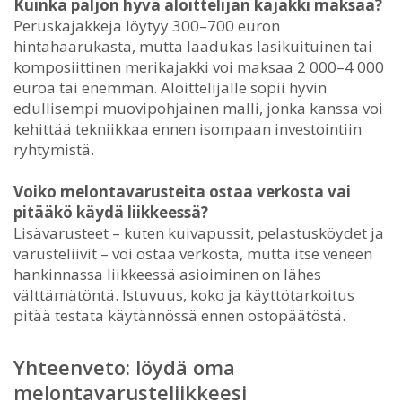
Kuinka paljon hyvä aloittelijan kajakki maksaa?
Peruskajakkeja löytyy 300–700 euron
hintahaarukasta, mutta laadukas lasikuituinen tai
komposiittinen merikajakki voi maksaa 2 000–4 000
euroa tai enemmän. Aloittelijalle sopii hyvin
edullisempi muovipohjainen malli, jonka kanssa voi
kehittää tekniikkaa ennen isompaan investointiin
ryhtymistä.
Voiko melontavarusteita ostaa verkosta vai
pitääkö käydä liikkeessä?
Lisävarusteet – kuten kuivapussit, pelastusköydet ja
varusteliivit – voi ostaa verkosta, mutta itse veneen
hankinnassa liikkeessä asioiminen on lähes
välttämätöntä. Istuvuus, koko ja käyttötarkoitus
pitää testata käytännössä ennen ostopäätöstä.
Yhteenveto: löydä oma
melontavarusteliikkeesi