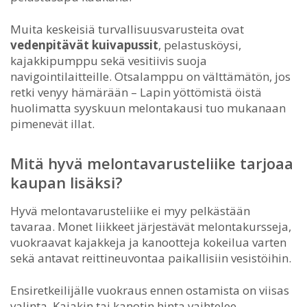
Muita keskeisiä turvallisuusvarusteita ovat
vedenpitävät kuivapussit
, pelastusköysi,
kajakkipumppu sekä vesitiivis suoja
navigointilaitteille. Otsalamppu on välttämätön, jos
retki venyy hämärään – Lapin yöttömistä öistä
huolimatta syyskuun melontakausi tuo mukanaan
pimenevät illat.
Mitä hyvä melontavarusteliike tarjoaa
kaupan lisäksi?
Hyvä melontavarusteliike ei myy pelkästään
tavaraa. Monet liikkeet järjestävät melontakursseja,
vuokraavat kajakkeja ja kanootteja kokeilua varten
sekä antavat reittineuvontaa paikallisiin vesistöihin.
Ensiretkeilijälle vuokraus ennen ostamista on viisas
valinta. Kajakin tai kanotin hinta vaihtelee