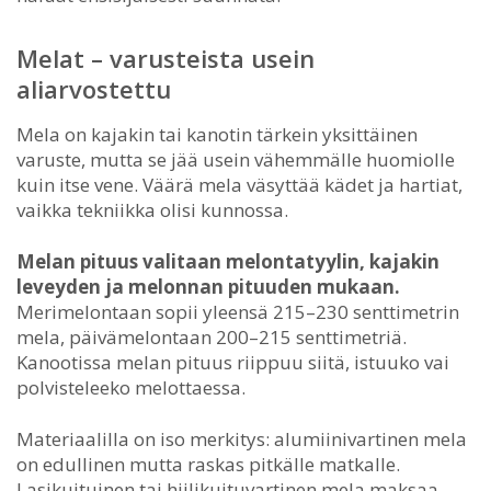
Melat – varusteista usein
aliarvostettu
Mela on kajakin tai kanotin tärkein yksittäinen
varuste, mutta se jää usein vähemmälle huomiolle
kuin itse vene. Väärä mela väsyttää kädet ja hartiat,
vaikka tekniikka olisi kunnossa.
Melan pituus valitaan melontatyylin, kajakin
leveyden ja melonnan pituuden mukaan.
Merimelontaan sopii yleensä 215–230 senttimetrin
mela, päivämelontaan 200–215 senttimetriä.
Kanootissa melan pituus riippuu siitä, istuuko vai
polvisteleeko melottaessa.
Materiaalilla on iso merkitys: alumiinivartinen mela
on edullinen mutta raskas pitkälle matkalle.
Lasikuituinen tai hiilikuituvartinen mela maksaa