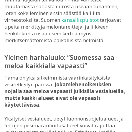
muutamasta sadasta eurosta useaan tuhanteen,
joten kokeileminen ensin säästää kalliilta
virheostoksilta. Suomen
kansallispuistot
tarjoavat
upeita merkittyjä melontareittejä, ja liikkeen
henkilökunta osaa usein kertoa myös
merkitsemättömistä paikallisista helmistä.
Yleinen harhaluulo: ”Suomessa saa
meloa kaikkialla vapaasti”
Tämä on yksi sitkeimmistä väärinkäsityksistä
vesiretkeilyn parissa.
Jokamiehenoikeuksien
nojalla saa meloa vapaasti julkisilla vesialueilla,
mutta kaikki alueet eivät ole vapaasti
käytettävissä.
Yksityiset vesialueet, tietyt luonnonsuojelualueet ja
lintujen pesimärauhoitusalueet voivat rajoittaa