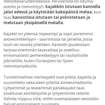
melontavarusteliikkeissä. Peruserona on istuma-
asento ja melontityyli:
kajakkiin istutaan kannella
jalat edessä ja käytetään kaksipäistä melaa
, kun
taas
kanootissa istutaan tai polvistetaan ja
melotaan yksipäisellä melalla
.
Kajakki on yleensä nopeampi ja sopii paremmin
avovesiretkeilyyn – saaristossa tai järvellä, jossa
tuuli voi nousta yllättäen. Kanootti puolestaan
tarjoaa enemmän tavaratilaa ja soveltuu
erinomaisesti perheretkeilyyn tai rauhallisille
jokireitille, kuten Ounasjoen tai Iijoen
melontamatkoille.
Tunnelimalliset merikajakit ovat pitkiä, kapeita ja
suunniteltu vakauteen pitkillä avovesimatkoilla.
Lyhyemmät ja leveämmät päiväkajakit taas
soveltuvat aloittelijoille ja lyhyemmille retkille.
Valinta riippuu siitä, mihin suomalaiseen vesistöön
haluat ensisijaisesti suunnata.