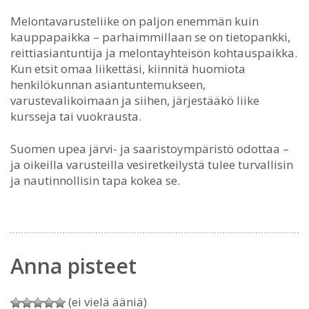
Melontavarusteliike on paljon enemmän kuin
kauppapaikka – parhaimmillaan se on tietopankki,
reittiasiantuntija ja melontayhteisön kohtauspaikka.
Kun etsit omaa liikettäsi, kiinnitä huomiota
henkilökunnan asiantuntemukseen,
varustevalikoimaan ja siihen, järjestääkö liike
kursseja tai vuokrausta.
Suomen upea järvi- ja saaristoympäristö odottaa –
ja oikeilla varusteilla vesiretkeilystä tulee turvallisin
ja nautinnollisin tapa kokea se.
Anna pisteet
(ei vielä ääniä)