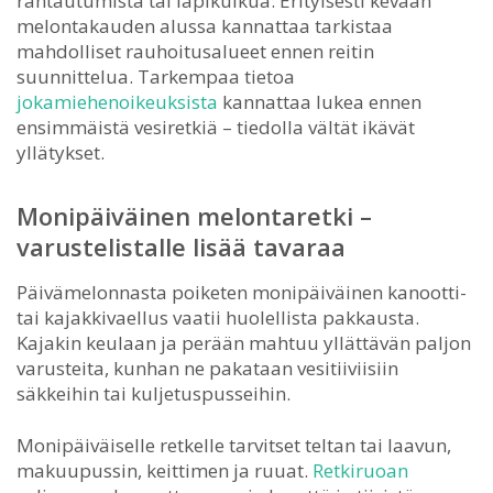
rantautumista tai läpikulkua. Erityisesti kevään
melontakauden alussa kannattaa tarkistaa
mahdolliset rauhoitusalueet ennen reitin
suunnittelua. Tarkempaa tietoa
jokamiehenoikeuksista
kannattaa lukea ennen
ensimmäistä vesiretkiä – tiedolla vältät ikävät
yllätykset.
Monipäiväinen melontaretki –
varustelistalle lisää tavaraa
Päivämelonnasta poiketen monipäiväinen kanootti-
tai kajakkivaellus vaatii huolellista pakkausta.
Kajakin keulaan ja perään mahtuu yllättävän paljon
varusteita, kunhan ne pakataan vesitiiviisiin
säkkeihin tai kuljetuspusseihin.
Monipäiväiselle retkelle tarvitset teltan tai laavun,
makuupussin, keittimen ja ruuat.
Retkiruoan