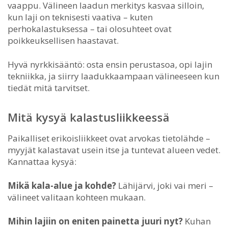
vaappu. Välineen laadun merkitys kasvaa silloin,
kun laji on teknisesti vaativa – kuten
perhokalastuksessa – tai olosuhteet ovat
poikkeuksellisen haastavat.
Hyvä nyrkkisääntö: osta ensin perustasoa, opi lajin
tekniikka, ja siirry laadukkaampaan välineeseen kun
tiedät mitä tarvitset.
Mitä kysyä kalastusliikkeessä
Paikalliset erikoisliikkeet ovat arvokas tietolähde –
myyjät kalastavat usein itse ja tuntevat alueen vedet.
Kannattaa kysyä:
Mikä kala-alue ja kohde?
Lähijärvi, joki vai meri –
välineet valitaan kohteen mukaan.
Mihin lajiin on eniten painetta juuri nyt?
Kuhan