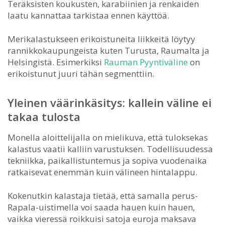
Teräksisten koukusten, karabiinien ja renkaiden
laatu kannattaa tarkistaa ennen käyttöä.
Merikalastukseen erikoistuneita liikkeitä löytyy
rannikkokaupungeista kuten Turusta, Raumalta ja
Helsingistä. Esimerkiksi
Rauman Pyyntiväline
on
erikoistunut juuri tähän segmenttiin.
Yleinen väärinkäsitys: kallein väline ei
takaa tulosta
Monella aloittelijalla on mielikuva, että tuloksekas
kalastus vaatii kalliin varustuksen. Todellisuudessa
tekniikka, paikallistuntemus ja sopiva vuodenaika
ratkaisevat enemmän kuin välineen hintalappu.
Kokenutkin kalastaja tietää, että samalla perus-
Rapala-uistimella voi saada hauen kuin hauen,
vaikka vieressä roikkuisi satoja euroja maksava