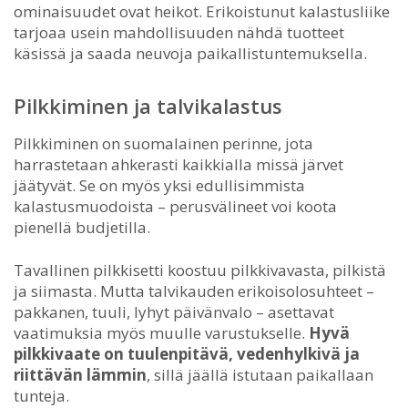
ominaisuudet ovat heikot. Erikoistunut kalastusliike
tarjoaa usein mahdollisuuden nähdä tuotteet
käsissä ja saada neuvoja paikallistuntemuksella.
Pilkkiminen ja talvikalastus
Pilkkiminen on suomalainen perinne, jota
harrastetaan ahkerasti kaikkialla missä järvet
jäätyvät. Se on myös yksi edullisimmista
kalastusmuodoista – perusvälineet voi koota
pienellä budjetilla.
Tavallinen pilkkisetti koostuu pilkkivavasta, pilkistä
ja siimasta. Mutta talvikauden erikoisolosuhteet –
pakkanen, tuuli, lyhyt päivänvalo – asettavat
vaatimuksia myös muulle varustukselle.
Hyvä
pilkkivaate on tuulenpitävä, vedenhylkivä ja
riittävän lämmin
, sillä jäällä istutaan paikallaan
tunteja.