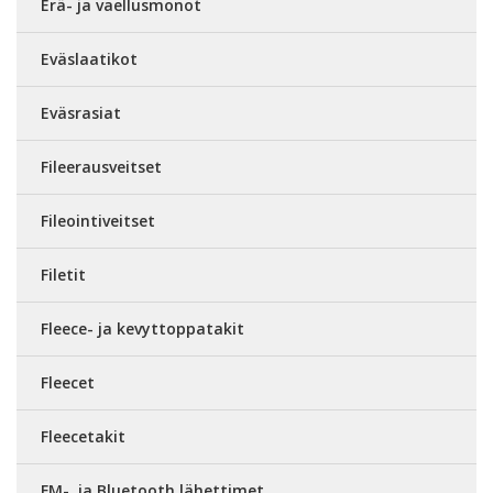
Erä- ja vaellusmonot
Eväslaatikot
Eväsrasiat
Fileerausveitset
Fileointiveitset
Filetit
Fleece- ja kevyttoppatakit
Fleecet
Fleecetakit
FM-, ja Bluetooth lähettimet