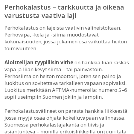
Perhokalastus – tarkkuutta ja oikeaa
varustusta vaativa laji
Perhokalastus on lajeista vaativin välineistöltään.
Perhovapa, -kela ja -siima muodostavat
kokonaisuuden, jossa jokainen osa vaikuttaa heiton
toimivuuteen.
Aloittelijan tyypillisin virhe
on hankkia liian raskas
vapa ja liian kevyt siima – tai päinvastoin.
Perhosiima on heiton moottori, joten sen paino ja
luokitus on sovitettava tarkalleen vapaan sopivaksi.
Luokitus merkitään AFTMA-numerolla: numero 5–6
sopii useimpiin Suomen jokiin ja lampiin.
Perhokalastusvälineet on parasta hankkia liikkeestä,
jossa myyjä osaa ohjata kokeiluvapaan valinnassa.
Suomessa perhokalastajakanta on tiivis ja
asiantunteva – monilla erikoisliikkeillä on juuri tätä