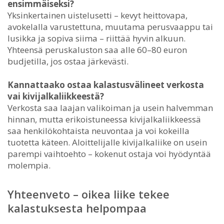
ensimmäiseksi?
Yksinkertainen uistelusetti – kevyt heittovapa,
avokelalla varustettuna, muutama perusvaappu tai
lusikka ja sopiva siima – riittää hyvin alkuun.
Yhteensä peruskaluston saa alle 60–80 euron
budjetilla, jos ostaa järkevästi.
Kannattaako ostaa kalastusvälineet verkosta
vai kivijalkaliikkeestä?
Verkosta saa laajan valikoiman ja usein halvemman
hinnan, mutta erikoistuneessa kivijalkaliikkeessä
saa henkilökohtaista neuvontaa ja voi kokeilla
tuotetta käteen. Aloittelijalle kivijalkaliike on usein
parempi vaihtoehto – kokenut ostaja voi hyödyntää
molempia.
Yhteenveto – oikea liike tekee
kalastuksesta helpompaa