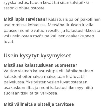
syyskalastus, hauen kevät tai siian talvipilkki –
sesonki ohjaa ostosta.
Mitä lupia tarvitaan?
Kalastuslupa on pakollinen
useimmissa kohteissa. Metsähallituksen luvilla
pääsee monille valtion vesille, ja kalastusliikkeestä
voi usein ostaa myös paikallisen osakaskunnan
luvat.
Usein kysytyt kysymykset
Mistä saa kalastusluvan Suomessa?
Valtion yleinen kalastuslupa eli läänikohtainen
kalastonhoitomaksu maksetaan Eräluvat.fi-
palvelussa. Yksityisten vesien luvat ostetaan
osakaskunnilta, ja moni kalastusliike myy niitä
suoraan tiskiltä tai verkossa.
Mitä välineitä aloittelija tarvitsee