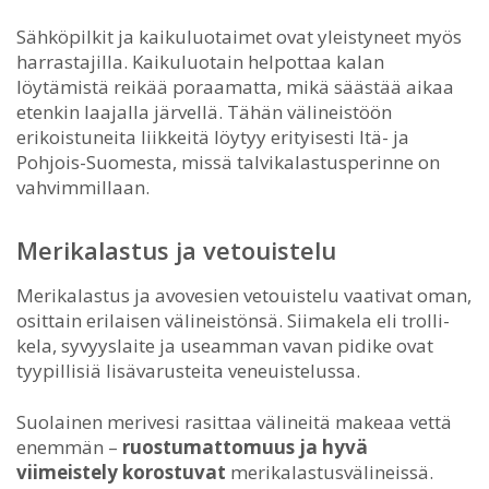
Sähköpilkit ja kaikuluotaimet ovat yleistyneet myös
harrastajilla. Kaikuluotain helpottaa kalan
löytämistä reikää poraamatta, mikä säästää aikaa
etenkin laajalla järvellä. Tähän välineistöön
erikoistuneita liikkeitä löytyy erityisesti Itä- ja
Pohjois-Suomesta, missä talvikalastusperinne on
vahvimmillaan.
Merikalastus ja vetouistelu
Merikalastus ja avovesien vetouistelu vaativat oman,
osittain erilaisen välineistönsä. Siimakela eli trolli-
kela, syvyyslaite ja useamman vavan pidike ovat
tyypillisiä lisävarusteita veneuistelussa.
Suolainen merivesi rasittaa välineitä makeaa vettä
enemmän –
ruostumattomuus ja hyvä
viimeistely korostuvat
merikalastusvälineissä.