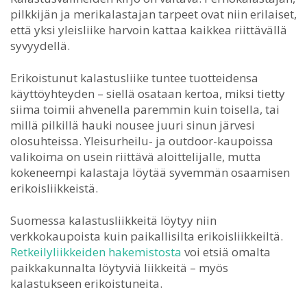
pilkkijän ja merikalastajan tarpeet ovat niin erilaiset,
että yksi yleisliike harvoin kattaa kaikkea riittävällä
syvyydellä.
Erikoistunut kalastusliike tuntee tuotteidensa
käyttöyhteyden – siellä osataan kertoa, miksi tietty
siima toimii ahvenella paremmin kuin toisella, tai
millä pilkillä hauki nousee juuri sinun järvesi
olosuhteissa. Yleisurheilu- ja outdoor-kaupoissa
valikoima on usein riittävä aloittelijalle, mutta
kokeneempi kalastaja löytää syvemmän osaamisen
erikoisliikkeistä.
Suomessa kalastusliikkeitä löytyy niin
verkkokaupoista kuin paikallisilta erikoisliikkeiltä.
Retkeilyliikkeiden hakemistosta
voi etsiä omalta
paikkakunnalta löytyviä liikkeitä – myös
kalastukseen erikoistuneita.