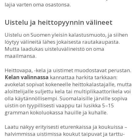
lajia varten oma osastonsa.
Uistelu ja heittopyynnin välineet
Uistelu on Suomen yleisin kalastusmuoto, ja siihen
löytyy välineitä lähes jokaisesta rautakaupasta.
Mutta laadukas uisteluvälineistö on oma
maailmansa.
Heittovapa, -kela ja uistimet muodostavat perustan.
Kelan valinnassa
kannattaa harkita tarkkaan:
avokelat sopivat kokeneelle heittokalastajalle, mutta
aloittelijalle suljettu kela tai multiplikaattorikela voi
olla käytännöllisempi. Suomalaisille järville sopiva
uistin on tyypillisesti vaappu tai lusikka 5–15
gramman kokoluokassa hauille ja kuhalle.
Laatu näkyy erityisesti eturenkaissa ja koukuissa –
halvimmissa uistimissa koukut taipuvat ja tarttu-