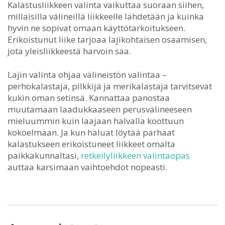
Kalastusliikkeen valinta vaikuttaa suoraan siihen,
millaisilla välineillä liikkeelle lähdetään ja kuinka
hyvin ne sopivat omaan käyttötarkoitukseen.
Erikoistunut liike tarjoaa lajikohtaisen osaamisen,
jota yleisliikkeestä harvoin saa.
Lajin valinta ohjaa välineistön valintaa –
perhokalastaja, pilkkijä ja merikalastaja tarvitsevat
kukin oman setinsä. Kannattaa panostaa
muutamaan laadukkaaseen perusvälineeseen
mieluummin kuin laajaan halvalla koottuun
kokoelmaan. Ja kun haluat löytää parhaat
kalastukseen erikoistuneet liikkeet omalta
paikkakunnaltasi,
retkeilyliikkeen valintaopas
auttaa karsimaan vaihtoehdot nopeasti.