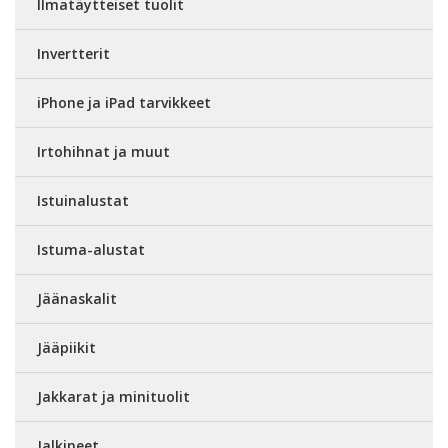
Ilmatäytteiset tuolit
Invertterit
iPhone ja iPad tarvikkeet
Irtohihnat ja muut
Istuinalustat
Istuma-alustat
Jäänaskalit
Jääpiikit
Jakkarat ja minituolit
Jalkineet