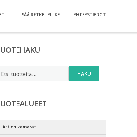
ET
LISÄÄ RETKEILYLIIKE
YHTEYSTIEDOT
TUOTEHAKU
tsi:
HAKU
TUOTEALUEET
Action kamerat