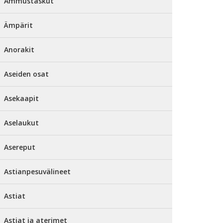
Ammustaskut
Ämpärit
Anorakit
Aseiden osat
Asekaapit
Aselaukut
Asereput
Astianpesuvälineet
Astiat
Astiat ja aterimet