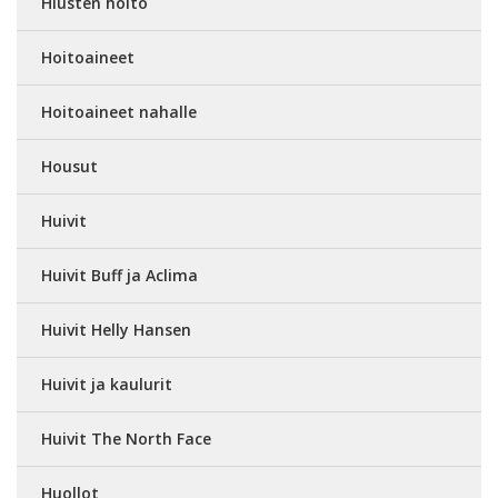
Hiusten hoito
Hoitoaineet
Hoitoaineet nahalle
Housut
Huivit
Huivit Buff ja Aclima
Huivit Helly Hansen
Huivit ja kaulurit
Huivit The North Face
Huollot