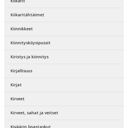
Kiikarit
Kiikaritähtäimet
Kiinnikkeet
Kiinnitysköysipussit
Kiristys ja kiinnitys
Kirjallisuus
Kirjat
Kirveet
Kirveet, sahat ja veitset
Kiväärin lipastaskut