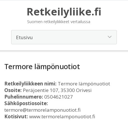
Retkeilyliike.fi
Suomen retkeilyliikkeet vertailussa
Termore lämpönuotiot
Retkeilyliikkeen nimi:
Termore lämpönuotiot
Osoite:
Peräjoentie 107, 35300 Orivesi
Puhelinnumero:
0504621027
Sähköpostiosoite:
termore@termorelamponuotiot.fi
Kotisivut:
www.termorelamponuotiot.fi