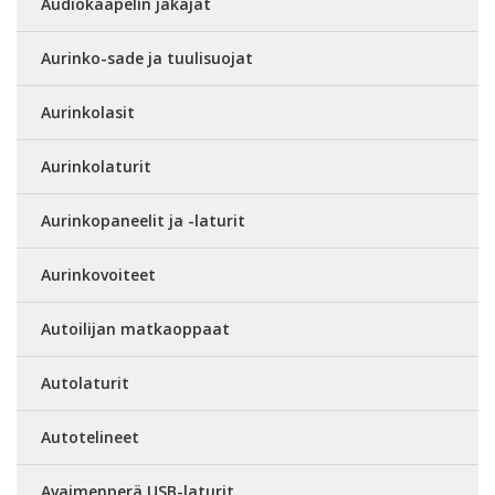
Audiokaapelin jakajat
Aurinko-sade ja tuulisuojat
Aurinkolasit
Aurinkolaturit
Aurinkopaneelit ja -laturit
Aurinkovoiteet
Autoilijan matkaoppaat
Autolaturit
Autotelineet
Avaimenperä USB-laturit