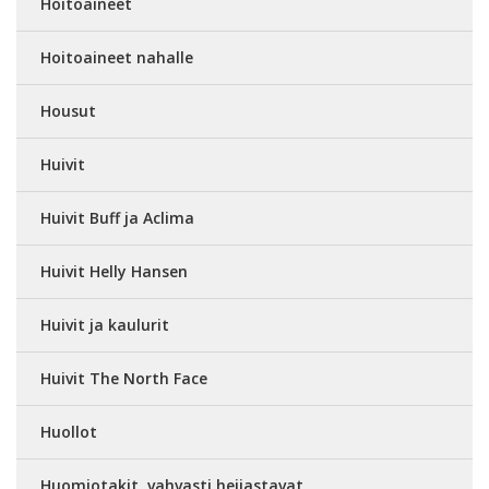
Hoitoaineet
Hoitoaineet nahalle
Housut
Huivit
Huivit Buff ja Aclima
Huivit Helly Hansen
Huivit ja kaulurit
Huivit The North Face
Huollot
Huomiotakit, vahvasti heijastavat