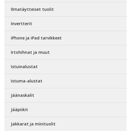
Ilmatäytteiset tuolit
Invertterit
iPhone ja iPad tarvikkeet
Irtohihnat ja muut
Istuinalustat
Istuma-alustat
Jäänaskalit
Jääpiikit
Jakkarat ja minituolit