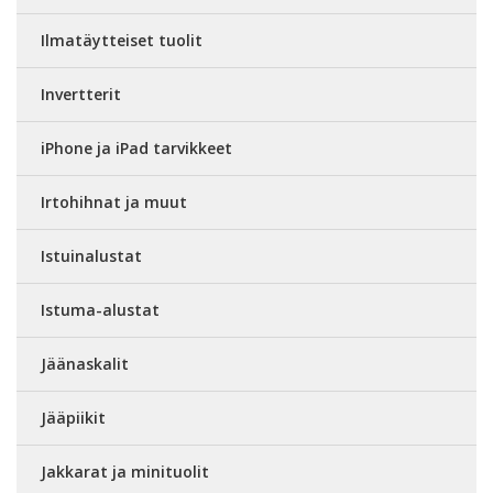
Ilmatäytteiset tuolit
Invertterit
iPhone ja iPad tarvikkeet
Irtohihnat ja muut
Istuinalustat
Istuma-alustat
Jäänaskalit
Jääpiikit
Jakkarat ja minituolit