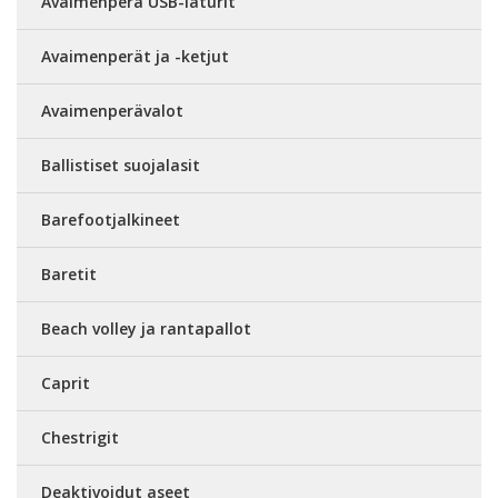
Avaimenperä USB-laturit
Avaimenperät ja -ketjut
Avaimenperävalot
Ballistiset suojalasit
Barefootjalkineet
Baretit
Beach volley ja rantapallot
Caprit
Chestrigit
Deaktivoidut aseet