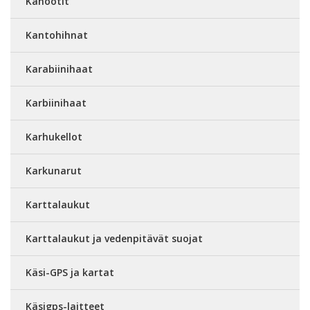
Kanootit
Kantohihnat
Karabiinihaat
Karbiinihaat
Karhukellot
Karkunarut
Karttalaukut
Karttalaukut ja vedenpitävät suojat
Käsi-GPS ja kartat
Käsigps-laitteet