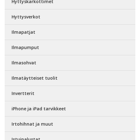
Hyttyskarkottimet
Hyttysverkot
Ilmapatjat
Ilmapumput
Ilmasohvat
Ilmatäytteiset tuolit
Invertterit
iPhone ja iPad tarvikkeet
Irtohihnat ja muut
Istuinalustat