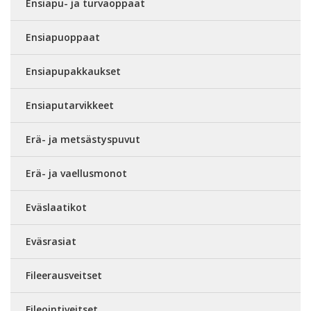
Ensiapu- ja turvaoppaat
Ensiapuoppaat
Ensiapupakkaukset
Ensiaputarvikkeet
Erä- ja metsästyspuvut
Erä- ja vaellusmonot
Eväslaatikot
Eväsrasiat
Fileerausveitset
Fileointiveitset