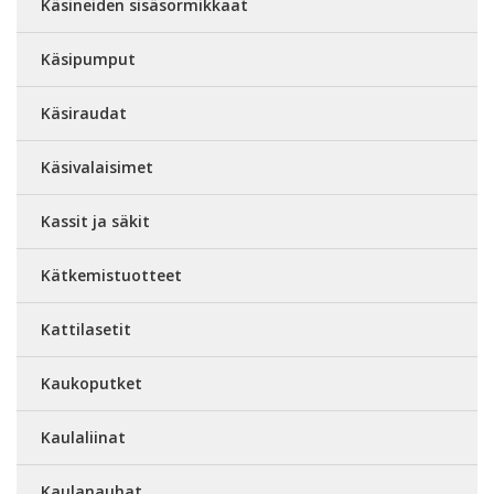
Käsineiden sisäsormikkaat
Käsipumput
Käsiraudat
Käsivalaisimet
Kassit ja säkit
Kätkemistuotteet
Kattilasetit
Kaukoputket
Kaulaliinat
Kaulanauhat