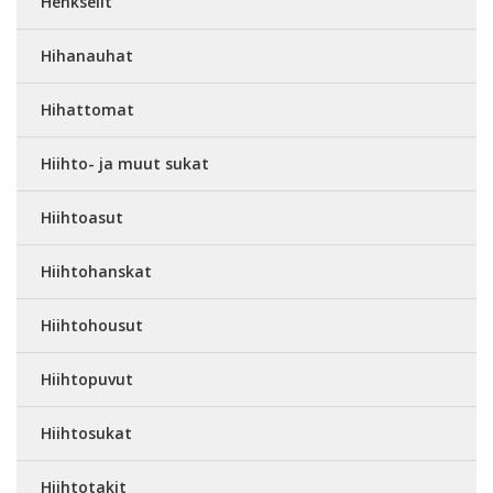
Henkselit
Hihanauhat
Hihattomat
Hiihto- ja muut sukat
Hiihtoasut
Hiihtohanskat
Hiihtohousut
Hiihtopuvut
Hiihtosukat
Hiihtotakit