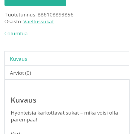
Tuotetunnus:
886108893856
Osasto:
Vaellussukat
Columbia
Kuvaus
Arviot (0)
Kuvaus
Hyönteisiä karkottavat sukat – mikä voisi olla
parempaa!
Väri: