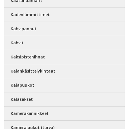
Kaasunaamarit
Kädenlämmittimet
Kahvipannut
Kahvit
Kaksipistehihnat
Kalankäsittelykintaat
Kalapuukot
Kalasakset
Kamerakiinnikkeet
Kameralaukut (turva)