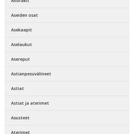
Anorakit
Aseiden osat
Asekaapit
Aselaukut
Asereput
Astianpesuvälineet
Astiat
Astiat ja aterimet
Asusteet
Aterimet