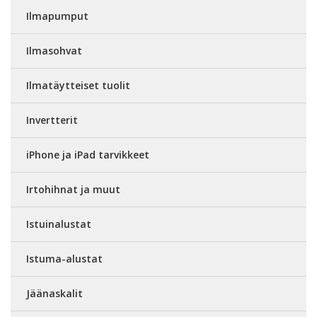
Ilmapumput
Ilmasohvat
Ilmatäytteiset tuolit
Invertterit
iPhone ja iPad tarvikkeet
Irtohihnat ja muut
Istuinalustat
Istuma-alustat
Jäänaskalit