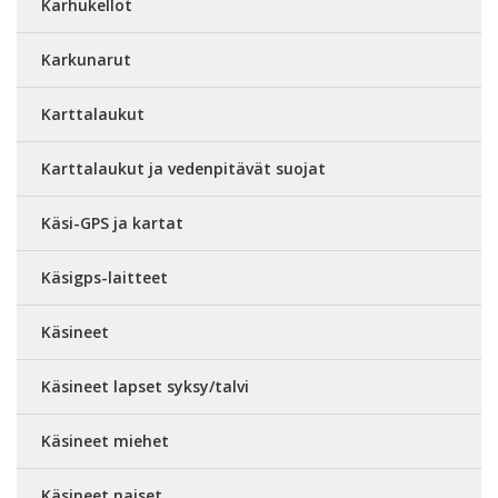
Karhukellot
Karkunarut
Karttalaukut
Karttalaukut ja vedenpitävät suojat
Käsi-GPS ja kartat
Käsigps-laitteet
Käsineet
Käsineet lapset syksy/talvi
Käsineet miehet
Käsineet naiset