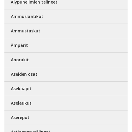
Älypuhelimien telineet
Ammuslaatikot
Ammustaskut
Ämpärit
Anorakit
Aseiden osat
Asekaapit
Aselaukut
Asereput
Astianpesuvälineet