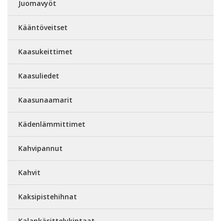
Juomavyöt
Kääntöveitset
Kaasukeittimet
Kaasuliedet
Kaasunaamarit
Kädenlämmittimet
Kahvipannut
Kahvit
Kaksipistehihnat
Kalankäsittelykintaat