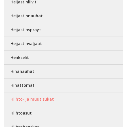
Heijastinliivit
Heijastinnauhat
Heijastinsprayt
Heijastinvaljaat
Henkselit
Hihanauhat
Hihattomat
Hiihto- ja muut sukat
Hiihtoasut
Hiihtohanskat