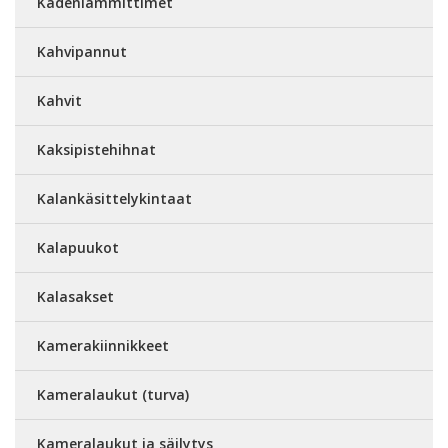
Kädenlämmittimet
Kahvipannut
Kahvit
Kaksipistehihnat
Kalankäsittelykintaat
Kalapuukot
Kalasakset
Kamerakiinnikkeet
Kameralaukut (turva)
Kameralaukut ja säilytys