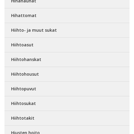
Hihanauhat
Hihattomat
Hiihto- ja muut sukat
Hiihtoasut
Hiihtohanskat
Hiihtohousut
Hiihtopuvut
Hiihtosukat
Hiihtotakit
Hiusten hoito