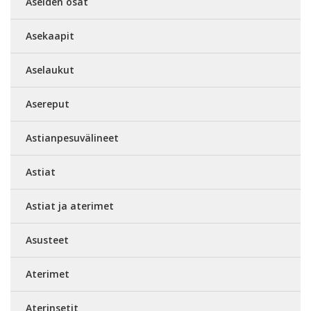
Aseiden osat
Asekaapit
Aselaukut
Asereput
Astianpesuvälineet
Astiat
Astiat ja aterimet
Asusteet
Aterimet
Aterinsetit