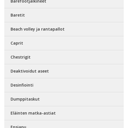
Barefootjalkineet
Baretit
Beach volley ja rantapallot
Caprit
Chestrigit
Deaktivoidut aseet
Desinfiointi
Dumppitaskut
Eläinten matka-astiat
Ensiapu