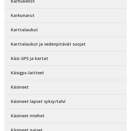
Karhukellot
Karkunarut
Karttalaukut
Karttalaukut ja vedenpitävät suojat
Käsi-GPS ja kartat
Käsigps-laitteet
Käsineet
Käsineet lapset syksy/talvi
Käsineet miehet
Käsineet naiset