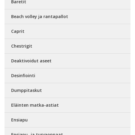
Baretit
Beach volley ja rantapallot
Caprit
Chestrigit
Deaktivoidut aseet
Desinfiointi
Dumppitaskut
Eläinten matka-astiat
Ensiapu
Ensiapu- ja turvaoppaat