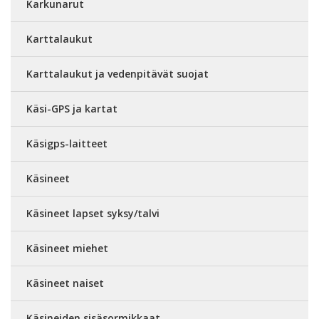
Karkunarut
Karttalaukut
Karttalaukut ja vedenpitävät suojat
Käsi-GPS ja kartat
Käsigps-laitteet
Käsineet
Käsineet lapset syksy/talvi
Käsineet miehet
Käsineet naiset
Käsineiden sisäsormikkaat