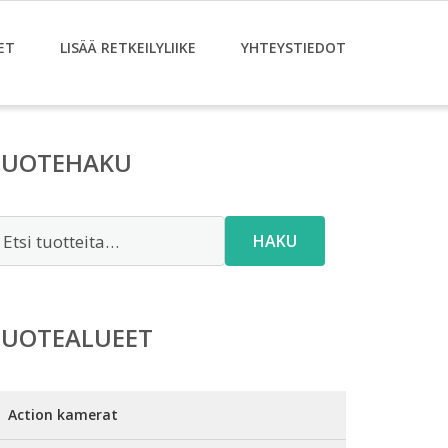
ET
LISÄÄ RETKEILYLIIKE
YHTEYSTIEDOT
TUOTEHAKU
tsi:
HAKU
TUOTEALUEET
Action kamerat