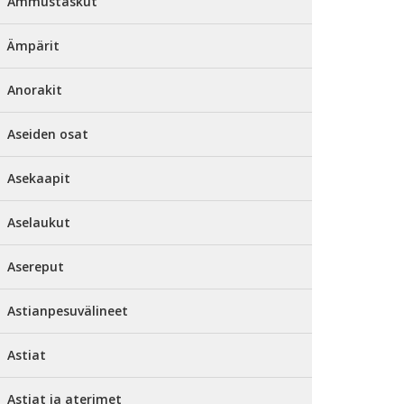
Ammustaskut
Ämpärit
Anorakit
Aseiden osat
Asekaapit
Aselaukut
Asereput
Astianpesuvälineet
Astiat
Astiat ja aterimet