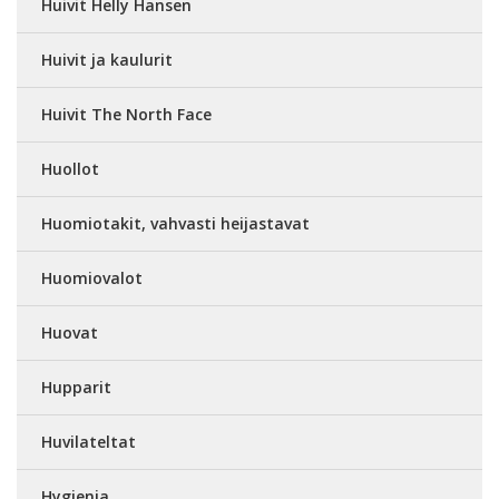
Huivit Helly Hansen
Huivit ja kaulurit
Huivit The North Face
Huollot
Huomiotakit, vahvasti heijastavat
Huomiovalot
Huovat
Hupparit
Huvilateltat
Hygienia