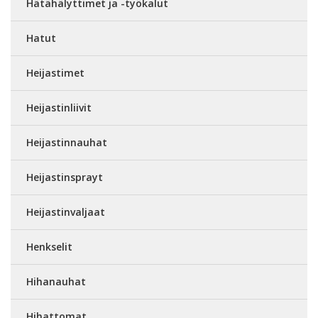
Hätähälyttimet ja -työkalut
Hatut
Heijastimet
Heijastinliivit
Heijastinnauhat
Heijastinsprayt
Heijastinvaljaat
Henkselit
Hihanauhat
Hihattomat