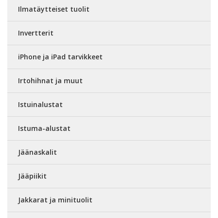
Ilmatäytteiset tuolit
Invertterit
iPhone ja iPad tarvikkeet
Irtohihnat ja muut
Istuinalustat
Istuma-alustat
Jäänaskalit
Jääpiikit
Jakkarat ja minituolit