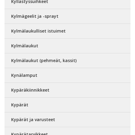
Kyllästyssuihkeet
Kylmägeelit ja -sprayt
Kylmälaukulliset istuimet
Kylmälaukut
Kylmälaukut (pehmeät, kassit)
Kynälamput
Kypäräkiinnikkeet
Kypärät
Kypärät ja varusteet
Kypärätarvikkeet