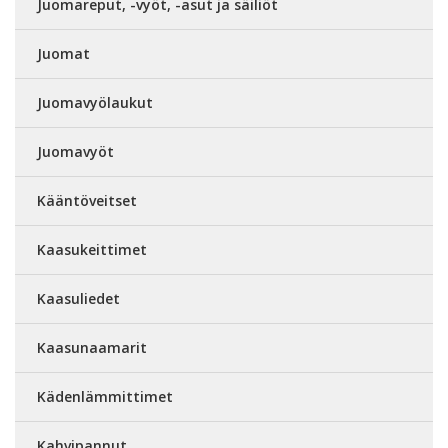
Juomareput, -vyöt, -asut ja säiliöt
Juomat
Juomavyölaukut
Juomavyöt
Kääntöveitset
Kaasukeittimet
Kaasuliedet
Kaasunaamarit
Kädenlämmittimet
Kahvipannut