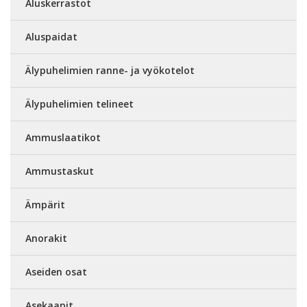
Aluskerrastot
Aluspaidat
Älypuhelimien ranne- ja vyökotelot
Älypuhelimien telineet
Ammuslaatikot
Ammustaskut
Ämpärit
Anorakit
Aseiden osat
Asekaapit