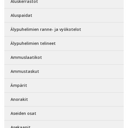
Aluskerrastot
Aluspaidat
Älypuhelimien ranne- ja vyökotelot
Älypuhelimien telineet
Ammuslaatikot
Ammustaskut
Ämpärit
Anorakit
Aseiden osat
Asekaapit