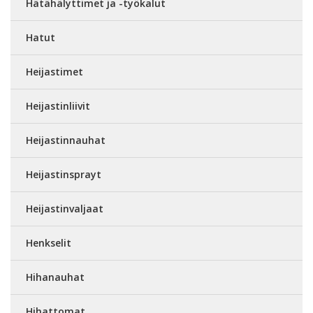
Hätähälyttimet ja -työkalut
Hatut
Heijastimet
Heijastinliivit
Heijastinnauhat
Heijastinsprayt
Heijastinvaljaat
Henkselit
Hihanauhat
Hihattomat