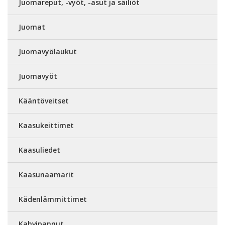
Juomareput, -vyöt, -asut ja säiliöt
Juomat
Juomavyölaukut
Juomavyöt
Kääntöveitset
Kaasukeittimet
Kaasuliedet
Kaasunaamarit
Kädenlämmittimet
Kahvipannut