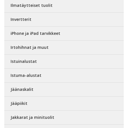
Ilmatäytteiset tuolit
Invertterit
iPhone ja iPad tarvikkeet
Irtohihnat ja muut
Istuinalustat
Istuma-alustat
Jäänaskalit
Jääpiikit
Jakkarat ja minituolit