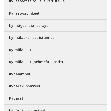
Kyllästeet teltoille ja varusteille
Kyllästyssuihkeet
Kylmägeelit ja -sprayt
Kylmälaukulliset istuimet
Kylmälaukut
Kylmälaukut (pehmeät, kassit)
Kynälamput
Kypäräkiinnikkeet
Kypärät
Kypärät ja varusteet