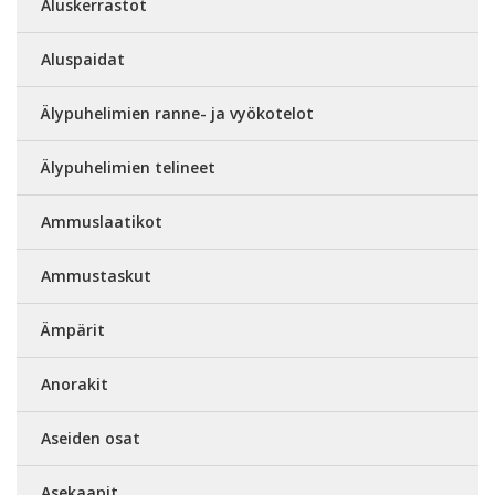
Aluskerrastot
Aluspaidat
Älypuhelimien ranne- ja vyökotelot
Älypuhelimien telineet
Ammuslaatikot
Ammustaskut
Ämpärit
Anorakit
Aseiden osat
Asekaapit