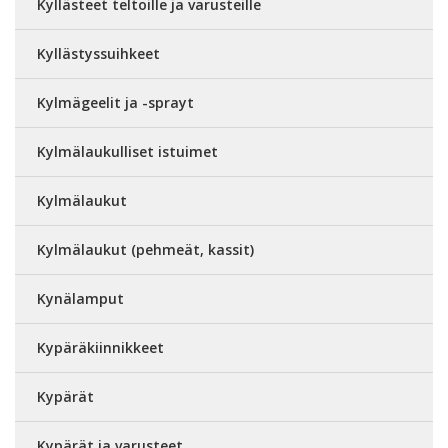
Kyllästeet teltoille ja varusteille
Kyllästyssuihkeet
Kylmägeelit ja -sprayt
Kylmälaukulliset istuimet
Kylmälaukut
Kylmälaukut (pehmeät, kassit)
Kynälamput
Kypäräkiinnikkeet
Kypärät
Kypärät ja varusteet