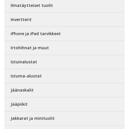
Ilmatäytteiset tuolit
Invertterit
iPhone ja iPad tarvikkeet
Irtohihnat ja muut
Istuinalustat
Istuma-alustat
Jäänaskalit
Jääpiikit
Jakkarat ja minituolit