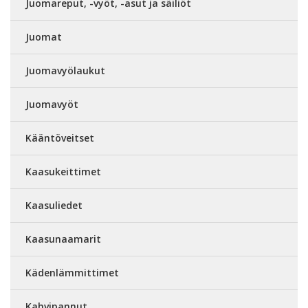
Juomareput, -vyöt, -asut ja säiliöt
Juomat
Juomavyölaukut
Juomavyöt
Kääntöveitset
Kaasukeittimet
Kaasuliedet
Kaasunaamarit
Kädenlämmittimet
Kahvipannut