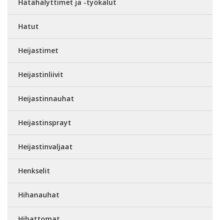
Hätähälyttimet ja -työkalut
Hatut
Heijastimet
Heijastinliivit
Heijastinnauhat
Heijastinsprayt
Heijastinvaljaat
Henkselit
Hihanauhat
Hihattomat