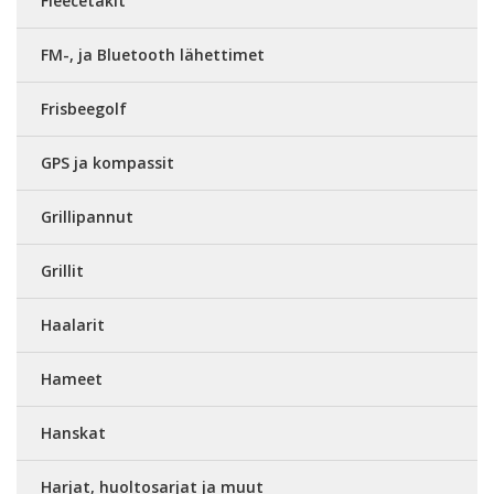
Fleecetakit
FM-, ja Bluetooth lähettimet
Frisbeegolf
GPS ja kompassit
Grillipannut
Grillit
Haalarit
Hameet
Hanskat
Harjat, huoltosarjat ja muut