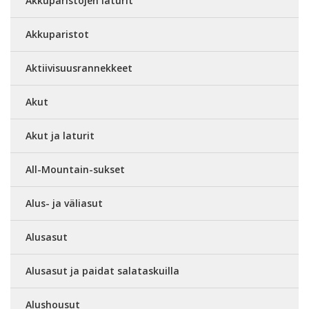
Akkuparistojen laturit
Akkuparistot
Aktiivisuusrannekkeet
Akut
Akut ja laturit
All-Mountain-sukset
Alus- ja väliasut
Alusasut
Alusasut ja paidat salataskuilla
Alushousut