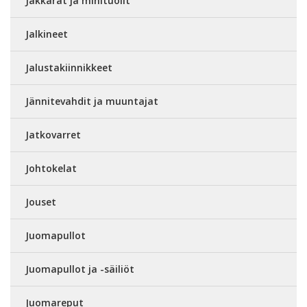
Jakkarat ja minituolit
Jalkineet
Jalustakiinnikkeet
Jännitevahdit ja muuntajat
Jatkovarret
Johtokelat
Jouset
Juomapullot
Juomapullot ja -säiliöt
Juomareput